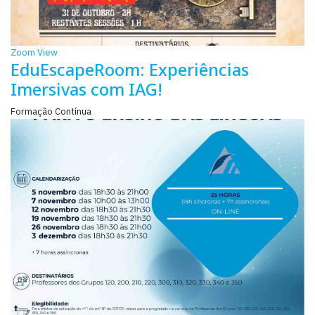
Zoom
View
EduEscapeRoom: Experiências
Imersivas com IAG!
Formação Contínua