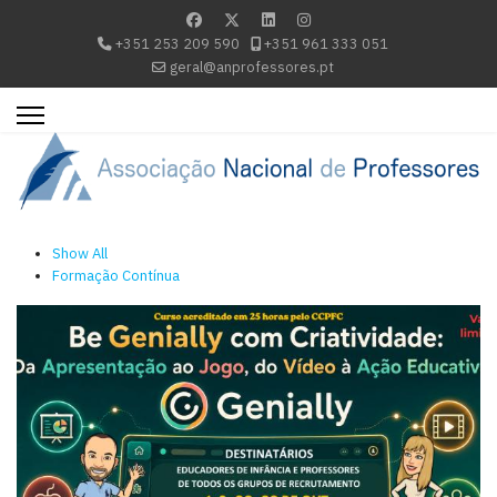
+351 253 209 590
+351 961 333 051
geral@anprofessores.pt
Show All
Formação Contínua