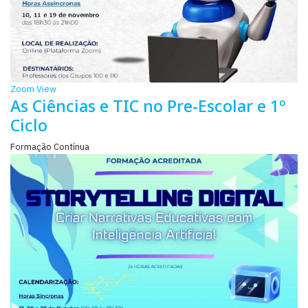
Zoom
View
As Ciências e TIC no Pre-Escolar e 1º
Ciclo
Formação Contínua