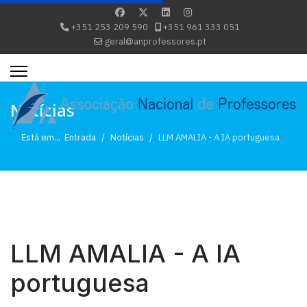
+351 253 209 590
+351 961 333 051
geral@anprofessores.pt
Notícias
Está em...
Entrada
Notícias
LLM AMALIA - A IA portuguesa
LLM AMALIA - A IA
portuguesa