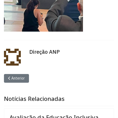
Direção ANP
Artigo anterior: Avaliação da Educação Inclusiva (PESSOAS 2030)
Anterior
Notícias Relacionadas
Avaliação da Educação Inclusiva